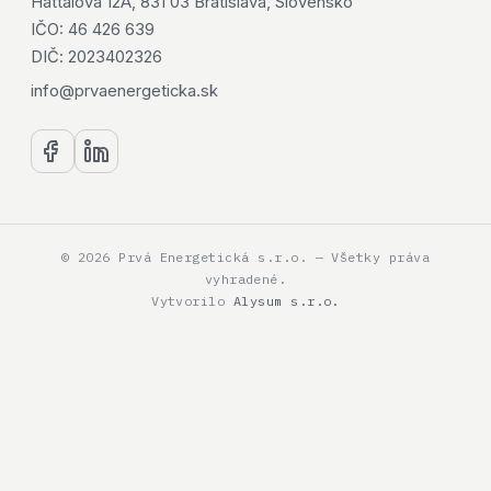
Hattalova 12A, 831 03 Bratislava, Slovensko
IČO: 46 426 639
DIČ: 2023402326
info@prvaenergeticka.sk
© 2026 Prvá Energetická s.r.o. — Všetky práva
vyhradené.
Vytvorilo
Alysum s.r.o.