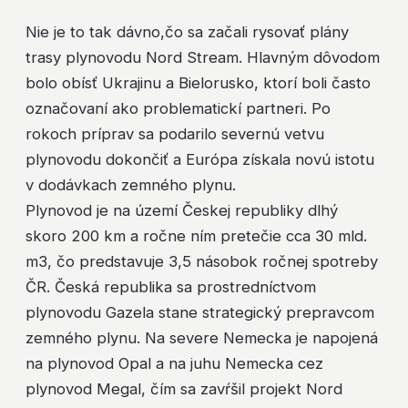
Nie je to tak dávno,čo sa začali rysovať plány
trasy plynovodu Nord Stream. Hlavným dôvodom
bolo obísť Ukrajinu a Bielorusko, ktorí boli často
označovaní ako problematickí partneri. Po
rokoch príprav sa podarilo severnú vetvu
plynovodu dokončiť a Európa získala novú istotu
v dodávkach zemného plynu.
Plynovod je na území Českej republiky dlhý
skoro 200 km a ročne ním pretečie cca 30 mld.
m3, čo predstavuje 3,5 násobok ročnej spotreby
ČR. Česká republika sa prostredníctvom
plynovodu Gazela stane strategický prepravcom
zemného plynu. Na severe Nemecka je napojená
na plynovod Opal a na juhu Nemecka cez
plynovod Megal, čím sa zavŕšil projekt Nord