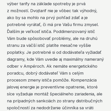
výber tarify na základe spotreby je prvá
z možností. Dvojtarif nie je vôbec tak výhodný,
ako by sa mohlo na prvý pohľad zdať a je
potrebné vyrátať, či má pre Vašu firmu zmysel.
Ďalším je veľkosť ističa. Poddimenzovaný istič
Vám bude spôsobovať problémy, ale na druhú
stranu za väčší istič platíte mesačne vyššie
poplatky. Je potrebné si od dodávateľa vyžiadať
diagramy, kde Vám uvedie aj maximálny nameraný
odber v Ampéroch. Ak nemáte energetického
poradcu, dobrý dodávateľ Vám s celým
procesom zmeny ističa pomôže. Kompenzácia
jalovej energie je preventívne opatrenie, ktoré
síce vyžaduje montáž špeciálneho zariadenia, ale
na prípadných sankciách zo strany distribučných
spoločností za nedodržanie účinníka sa vráti