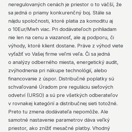
neregulovaných cenách je priestor o to väčší, že
sa jedná o priamy konkurenčný boj. Stále sa
nájdu spoločnosti, ktoré platia za komoditu aj
o 10Eur/Mwh viac. Pri dodávateľoch prihliadam
nie len na cenu a viazanosť, ale aj podporu, či
výhody, ktoré klient dostane. Práve z výhod viete
vyťažiť vo Vašej firme veľmi veľa. Či sa jedná
o analýzy odberného miesta, energetický audit,
zvýhodnenia pri nákupe technológií, alebo
financovanie z úspor. Distribučné poplatky sú
schvaľované Úradom pre reguláciu sieťových
odvetví (URSO) a sú pre všetkých odberateľov
v rovnakej kategórií a distribučnej sieti totožné.
Preto tu zmena dodávateľa nepomôže. Ale
samotné nastavenie parametrov dáva veľký
priestor, ako znížiť mesačné platby. Vhodný