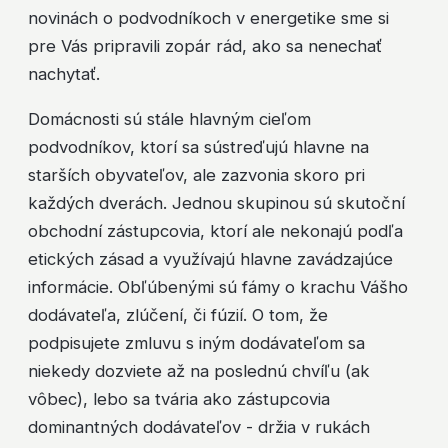
novinách o podvodníkoch v energetike sme si
pre Vás pripravili zopár rád, ako sa nenechať
nachytať.
Domácnosti sú stále hlavným cieľom
podvodníkov, ktorí sa sústreďujú hlavne na
starších obyvateľov, ale zazvonia skoro pri
každých dverách. Jednou skupinou sú skutoční
obchodní zástupcovia, ktorí ale nekonajú podľa
etických zásad a využívajú hlavne zavádzajúce
informácie. Obľúbenými sú fámy o krachu Vášho
dodávateľa, zlúčení, či fúzií. O tom, že
podpisujete zmluvu s iným dodávateľom sa
niekedy dozviete až na poslednú chvíľu (ak
vôbec), lebo sa tvária ako zástupcovia
dominantných dodávateľov - držia v rukách