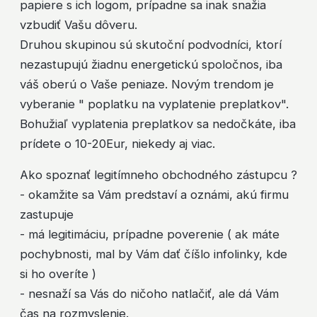
papiere s ich logom, prípadne sa inak snažia
vzbudiť Vašu dôveru.
Druhou skupinou sú skutoční podvodníci, ktorí
nezastupujú žiadnu energetickú spoločnos, iba
váš oberú o Vaše peniaze. Novým trendom je
vyberanie " poplatku na vyplatenie preplatkov".
Bohužiaľ vyplatenia preplatkov sa nedočkáte, iba
prídete o 10-20Eur, niekedy aj viac.
Ako spoznať legitímneho obchodného zástupcu ?
- okamžite sa Vám predstaví a oznámi, akú firmu
zastupuje
- má legitimáciu, prípadne poverenie ( ak máte
pochybnosti, mal by Vám dať číšlo infolinky, kde
si ho overíte )
- nesnaží sa Vás do ničoho natlačiť, ale dá Vám
čas na rozmyslenie.