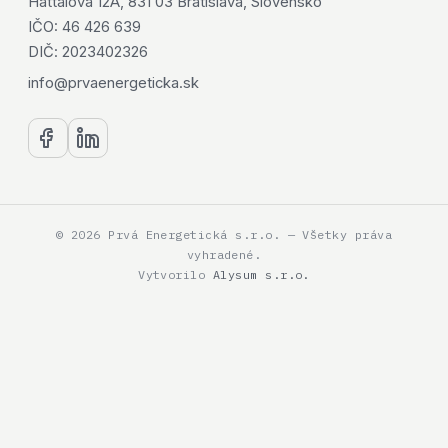
Hattalova 12A, 831 03 Bratislava, Slovensko
IČO: 46 426 639
DIČ: 2023402326
info@prvaenergeticka.sk
© 2026 Prvá Energetická s.r.o. — Všetky práva
vyhradené.
Vytvorilo
Alysum s.r.o.