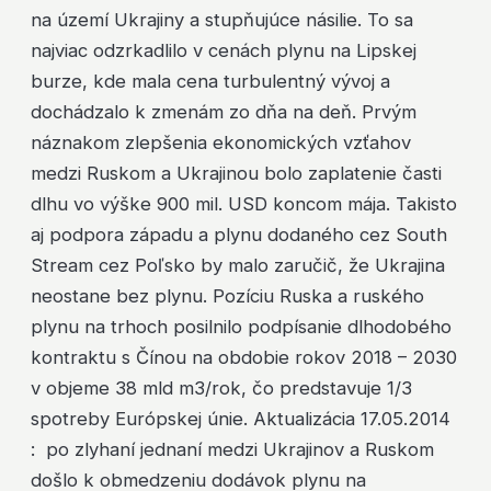
na území Ukrajiny a stupňujúce násilie. To sa
najviac odzrkadlilo v cenách plynu na Lipskej
burze, kde mala cena turbulentný vývoj a
dochádzalo k zmenám zo dňa na deň. Prvým
náznakom zlepšenia ekonomických vzťahov
medzi Ruskom a Ukrajinou bolo zaplatenie časti
dlhu vo výške 900 mil. USD koncom mája. Takisto
aj podpora západu a plynu dodaného cez South
Stream cez Poľsko by malo zaručič, že Ukrajina
neostane bez plynu. Pozíciu Ruska a ruského
plynu na trhoch posilnilo podpísanie dlhodobého
kontraktu s Čínou na obdobie rokov 2018 – 2030
v objeme 38 mld m3/rok, čo predstavuje 1/3
spotreby Európskej únie. Aktualizácia 17.05.2014
: po zlyhaní jednaní medzi Ukrajinov a Ruskom
došlo k obmedzeniu dodávok plynu na