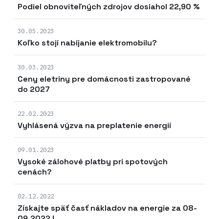
Podiel obnoviteľných zdrojov dosiahol 22,90 %
30.05.2023
Koľko stojí nabíjanie elektromobilu?
30.03.2023
Ceny eletriny pre domácnosti zastropované
do 2027
22.02.2023
Vyhlásená výzva na preplatenie energií
09.01.2023
Vysoké zálohové platby pri spotových
cenách?
02.12.2022
Získajte späť časť nákladov na energie za 08-
09.2022 !