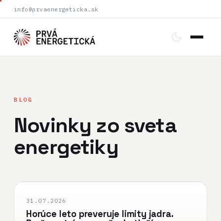
info@prvaenergeticka.sk
BLOG
Novinky zo sveta
energetiky
31.07.2026
Horúce leto preveruje limity jadra.