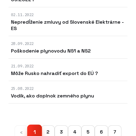
02.11.2022
Nepredĺženie zmluvy od Slovenské Elektrárne -
ES
28.09.2022
Poškodenie plynovodu NS1 a NS2
21.09.2022
Môže Rusko nahradiť export do EÚ ?
25.08.2022
Vodík, ako doplnok zemného plynu
‹
1
2
3
4
5
6
7