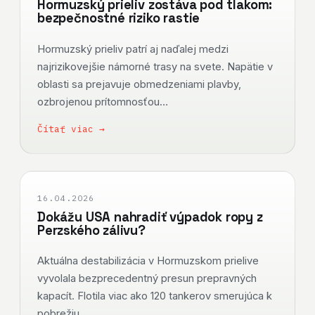
Hormuzský prieliv zostáva pod tlakom:
bezpečnostné riziko rastie
Hormuzský prieliv patrí aj naďalej medzi
najrizikovejšie námorné trasy na svete. Napätie v
oblasti sa prejavuje obmedzeniami plavby,
ozbrojenou prítomnosťou…
Čítať viac →
16.04.2026
Dokážu USA nahradiť výpadok ropy z
Perzského zálivu?
Aktuálna destabilizácia v Hormuzskom prielive
vyvolala bezprecedentný presun prepravných
kapacít. Flotila viac ako 120 tankerov smerujúca k
pobrežiu…