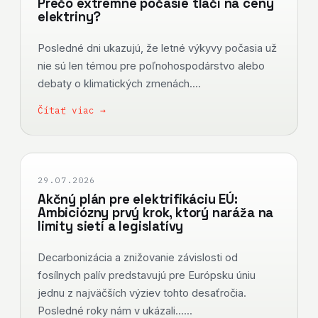
Prečo extrémne počasie tlačí na ceny
elektriny?
Posledné dni ukazujú, že letné výkyvy počasia už
nie sú len témou pre poľnohospodárstvo alebo
debaty o klimatických zmenách....
Čítať viac →
29.07.2026
Akčný plán pre elektrifikáciu EÚ:
Ambiciózny prvý krok, ktorý naráža na
limity sietí a legislatívy
Decarbonizácia a znižovanie závislosti od
fosílnych palív predstavujú pre Európsku úniu
jednu z najväčších výziev tohto desaťročia.
Posledné roky nám v ukázali......