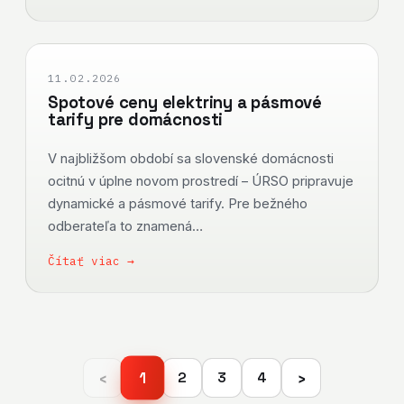
11.02.2026
Spotové ceny elektriny a pásmové
tarify pre domácnosti
V najbližšom období sa slovenské domácnosti
ocitnú v úplne novom prostredí – ÚRSO pripravuje
dynamické a pásmové tarify. Pre bežného
odberateľa to znamená…
Čítať viac →
‹
›
1
2
3
4