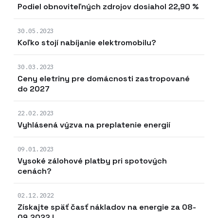
Podiel obnoviteľných zdrojov dosiahol 22,90 %
30.05.2023
Koľko stojí nabíjanie elektromobilu?
30.03.2023
Ceny eletriny pre domácnosti zastropované
do 2027
22.02.2023
Vyhlásená výzva na preplatenie energií
09.01.2023
Vysoké zálohové platby pri spotových
cenách?
02.12.2022
Získajte späť časť nákladov na energie za 08-
09.2022 !