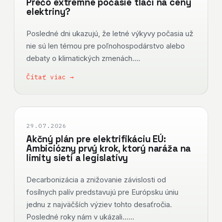
Prečo extrémne počasie tlačí na ceny
elektriny?
Posledné dni ukazujú, že letné výkyvy počasia už
nie sú len témou pre poľnohospodárstvo alebo
debaty o klimatických zmenách....
Čítať viac →
29.07.2026
Akčný plán pre elektrifikáciu EÚ:
Ambiciózny prvý krok, ktorý naráža na
limity sietí a legislatívy
Decarbonizácia a znižovanie závislosti od
fosílnych palív predstavujú pre Európsku úniu
jednu z najväčších výziev tohto desaťročia.
Posledné roky nám v ukázali......