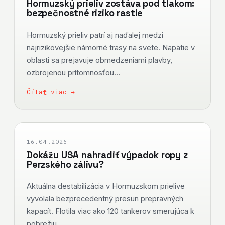
Hormuzský prieliv zostáva pod tlakom:
bezpečnostné riziko rastie
Hormuzský prieliv patrí aj naďalej medzi
najrizikovejšie námorné trasy na svete. Napätie v
oblasti sa prejavuje obmedzeniami plavby,
ozbrojenou prítomnosťou…
Čítať viac →
16.04.2026
Dokážu USA nahradiť výpadok ropy z
Perzského zálivu?
Aktuálna destabilizácia v Hormuzskom prielive
vyvolala bezprecedentný presun prepravných
kapacít. Flotila viac ako 120 tankerov smerujúca k
pobrežiu…