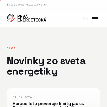
info@prvaenergeticka.sk
BLOG
Novinky zo sveta
energetiky
31.07.2026
Horúce leto preveruje limity jadra.