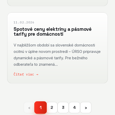
11.02.2026
Spotové ceny elektriny a pásmové
tarify pre domácnosti
V najbližšom období sa slovenské domácnosti
ocitnú v úplne novom prostredí – ÚRSO pripravuje
dynamické a pásmové tarify. Pre bežného
odberateľa to znamená…
Čítať viac →
‹
›
1
2
3
4