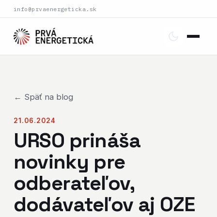
info@prvaenergeticka.sk
← Späť na blog
21.06.2024
URSO prináša
novinky pre
odberateľov,
dodávateľov aj OZE