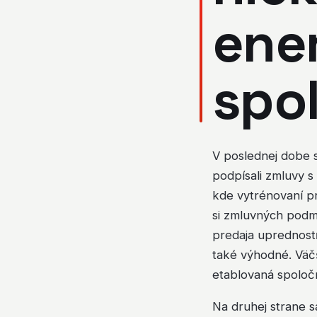
ene
spo
V poslednej dobe s
podpísali zmluvy 
kde vytrénovaní pr
si zmluvných podmi
predaja uprednostň
také výhodné. Väčš
etablovaná spoloč
Na druhej strane s