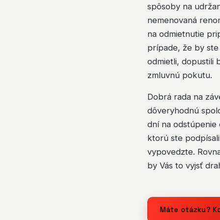
spôsoby na udržan
nemenovaná renomo
na odmietnutie pr
prípade, že by ste
odmietli, dopustil
zmluvnú pokutu.
Dobrá rada na záve
dôveryhodnú spoloč
dní na odstúpenie
ktorú ste podpísal
vypovedzte. Rovna
by Vás to vyjsť dra
Máte otázku? K