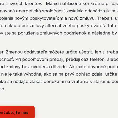
ie si svojich klientov. Máme nahlásené konkrétne prípa
vaná energetická spoločnosť zasielala odchádzajúcim 
ipojenia novým poskytovateľom a novú zmluvu. Treba si u
 po akceptácii zmluvy alternatívneho poskytovateľa tút
i by ste sa porušenia zmluvných podmienok a následne by s
r. Zmenou dodávateľa môžete určite ušetriť, len si treba
nosť. Pri podomovom predaji, predaji cez telefón, alebo
 od zmluvy bez uvedenia dôvodu. Ak máte dôvodné podoz
i nie je taká výhodná, ako sa na prvý pohľad zdala, určite
ko sa nedajte zlákať ponukami na vrátenie k starému do
ho.
ontaktujte nás