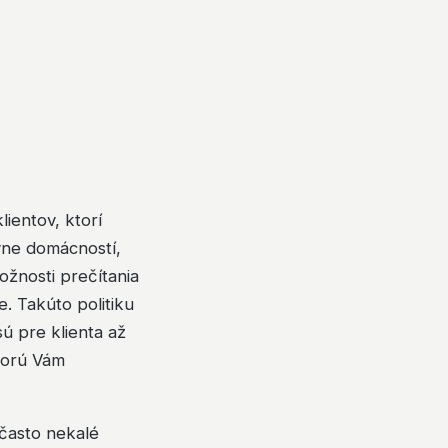
ientov, ktorí
vne domácností,
ožnosti prečítania
. Takúto politiku
ú pre klienta až
ktorú Vám
 často nekalé