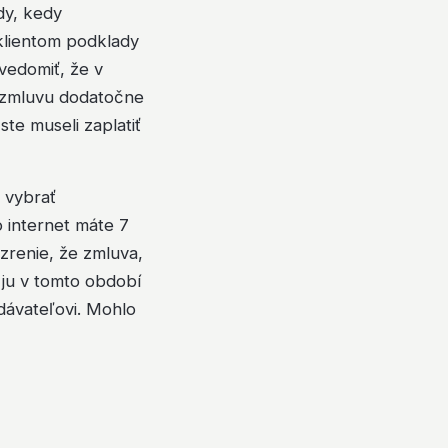
dy, kedy
klientom podklady
vedomiť, že v
o zmluvu dodatočne
te museli zaplatiť
 vybrať
 internet máte 7
renie, že zmluva,
 ju v tomto období
dávateľovi. Mohlo