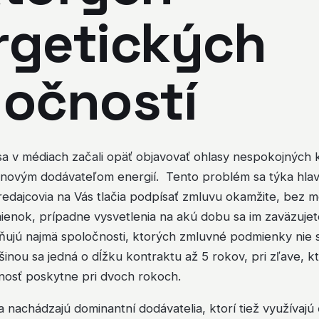
rgetických
ločností
a v médiach začali opäť objavovať ohlasy nespokojných kl
s novým dodávateľom energií. Tento problém sa týka hla
edajcovia na Vás tlačia podpísať zmluvu okamžite, bez m
enok, prípadne vysvetlenia na akú dobu sa im zaväzujete
ujú najmä spoločnosti, ktorých zmluvné podmienky nie s
inou sa jedná o dĺžku kontraktu až 5 rokov, pri zľave, 
nosť poskytne pri dvoch rokoch.
a nachádzajú dominantní dodávatelia, ktorí tiež využívajú