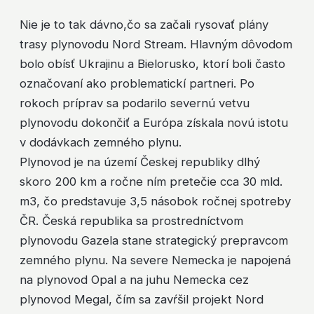
Nie je to tak dávno,čo sa začali rysovať plány
trasy plynovodu Nord Stream. Hlavným dôvodom
bolo obísť Ukrajinu a Bielorusko, ktorí boli často
označovaní ako problematickí partneri. Po
rokoch príprav sa podarilo severnú vetvu
plynovodu dokončiť a Európa získala novú istotu
v dodávkach zemného plynu.
Plynovod je na území Českej republiky dlhý
skoro 200 km a ročne ním pretečie cca 30 mld.
m3, čo predstavuje 3,5 násobok ročnej spotreby
ČR. Česká republika sa prostredníctvom
plynovodu Gazela stane strategický prepravcom
zemného plynu. Na severe Nemecka je napojená
na plynovod Opal a na juhu Nemecka cez
plynovod Megal, čím sa zavŕšil projekt Nord