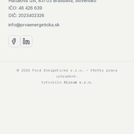
Hattalova 12A, 831 03 Bratislava, Slovensko
IČO: 46 426 639
DIČ: 2023402326
info@prvaenergeticka.sk
© 2026 Prvá Energetická s.r.o. — Všetky práva
vyhradené.
Vytvorilo
Alysum s.r.o.