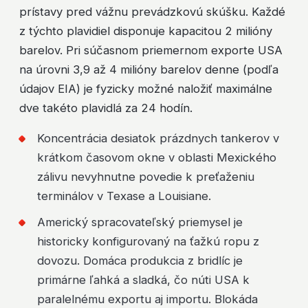
prístavy pred vážnu prevádzkovú skúšku. Každé
z týchto plavidiel disponuje kapacitou 2 milióny
barelov. Pri súčasnom priemernom exporte USA
na úrovni 3,9 až 4 milióny barelov denne (podľa
údajov EIA) je fyzicky možné naložiť maximálne
dve takéto plavidlá za 24 hodín.
Koncentrácia desiatok prázdnych tankerov v
krátkom časovom okne v oblasti Mexického
zálivu nevyhnutne povedie k preťaženiu
terminálov v Texase a Louisiane.
Americký spracovateľský priemysel je
historicky konfigurovaný na ťažkú ropu z
dovozu. Domáca produkcia z bridlíc je
primárne ľahká a sladká, čo núti USA k
paralelnému exportu aj importu. Blokáda