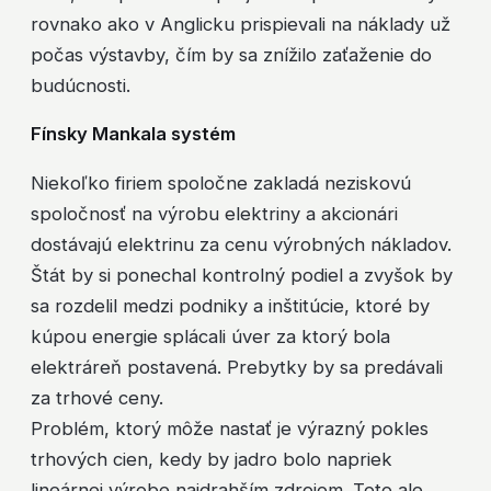
rovnako ako v Anglicku prispievali na náklady už
počas výstavby, čím by sa znížilo zaťaženie do
budúcnosti.
Fínsky Mankala systém
Niekoľko firiem spoločne zakladá neziskovú
spoločnosť na výrobu elektriny a akcionári
dostávajú elektrinu za cenu výrobných nákladov.
Štát by si ponechal kontrolný podiel a zvyšok by
sa rozdelil medzi podniky a inštitúcie, ktoré by
kúpou energie splácali úver za ktorý bola
elektráreň postavená. Prebytky by sa predávali
za trhové ceny.
Problém, ktorý môže nastať je výrazný pokles
trhových cien, kedy by jadro bolo napriek
lineárnej výrobe najdrahším zdrojom. Toto ale