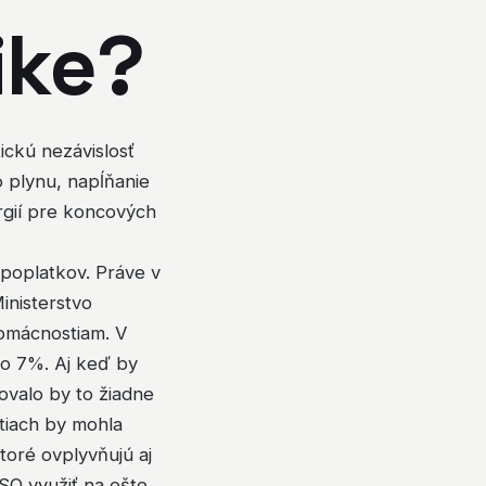
ike?
ickú nezávislosť
 plynu, napĺňanie
rgií pre koncových
 poplatkov. Práve v
inisterstvo
omácnostiam. V
 o 7%. Aj keď by
ovalo by to žiadne
tiach by mohla
oré ovplyvňujú aj
SO využiť na ešte