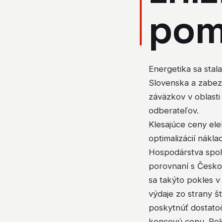
pom
Energetika sa stal
Slovenska a zabez
záväzkov v oblasti
odberateľov.
Klesajúce ceny ele
optimalizácií nákla
Hospodárstva spol
porovnaní s Českou
sa takýto pokles v
výdaje zo strany š
poskytnúť dostato
koncovú cenu. Poki