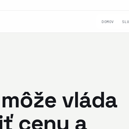
DOMOV
SL
 môže vláda
iť ceny a