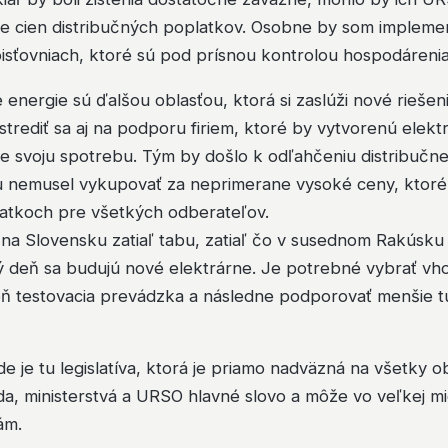
ie cien distribučných poplatkov. Osobne by som implemen
isťovniach, ktoré sú pod prísnou kontrolou hospodárenia
energie sú ďalšou oblasťou, ktorá si zaslúži nové riešeni
trediť sa aj na podporu firiem, ktoré by vytvorenú elekt
re svoju spotrebu. Tým by došlo k odľahčeniu distribučnej
u nemusel vykupovať za neprimerane vysoké ceny, ktoré s
latkoch pre všetkých odberateľov.
 na Slovensku zatiaľ tabu, zatiaľ čo v susednom Rakúsku
ý deň sa budujú nové elektrárne. Je potrebné vybrať vho
poň testovacia prevádzka a následne podporovať menšie t
 je tu legislatíva, ktorá je priamo nadväzná na všetky obl
da, ministerstvá a URSO hlavné slovo a môže vo veľkej 
ám.