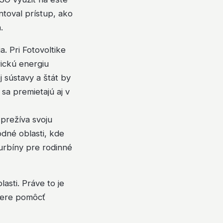
toval prístup, ako
.
a. Pri Fotovoltike
rickú energiu
 sústavy a štát by
a premietajú aj v
 prežíva svoju
dné oblasti, kde
urbíny pre rodinné
asti. Práve to je
miere pomôcť