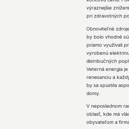
výraznejšie znížen
pri zdravotných po
Obnoviteľné zdroje 
by bolo vhodné sús
priamo využívali p
vyrobenú elektrin
distribučných pop
Veterná energia je
renesanciu a každ
by sa spustila as
domy.
V neposlednom rade
oblasť, kde má vlá
obyvateľom a firm