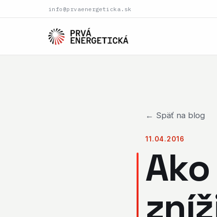
info@prvaenergeticka.sk
← Späť na blog
11.04.2016
Ako
zníž