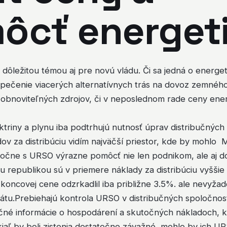
ôcť energet
a dôležitou témou aj pre novú vládu. Či sa jedná o energet
pečenie viacerých alternatívnych trás na dovoz zemného
 obnoviteľných zdrojov, či v neposlednom rade ceny ene
ktriny a plynu iba podtrhujú nutnosť úprav distribučných
dov za distribúciu vidím najväčší priestor, kde by mohlo M
očne s URSO výrazne pomôcť nie len podnikom, ale aj d
 republikou sú v priemere náklady za distribúciu vyššie
 koncovej cene odzrkadlil iba približne 3.5%. ale nevyžad
tátu.Prebiehajú kontrola URSO v distribučných spoločnos
čné informácie o hospodárení a skutočných nákladoch, kt
aľ by boli zistenia dostatočne závažné, mohlo by ich UR